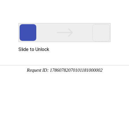
房屋租售
求职招聘
宠物
生活服务
求职招聘
销售
器
人力/行政/财会
玩具
家政保洁